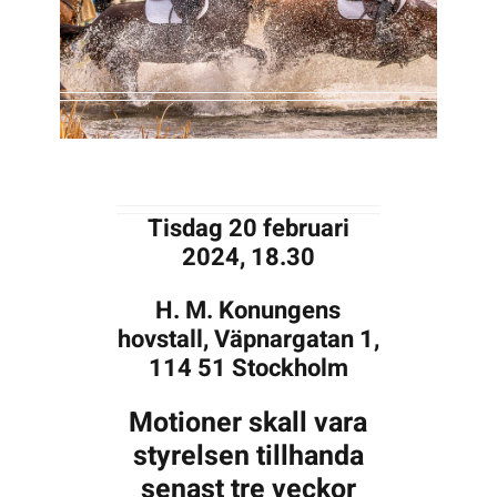
Kontakta SFK
Profilprodukter
Nyheter,
reportage och
Tisdag 20 februari
kuriosa
2024, 18.30
Dokument &
protokoll
H. M. Konungens
hovstall, Väpnargatan 1,
Arkiv
114 51 Stockholm
Motioner skall vara
styrelsen tillhanda
senast tre veckor