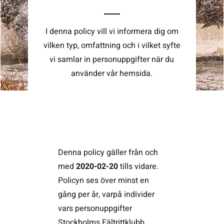
Kontakta SFK
I denna policy vill vi informera dig om
vilken typ, omfattning och i vilket syfte
vi samlar in personuppgifter när du
Profilprodukter
använder vår hemsida.
Nyheter,
reportage och
kuriosa
Dokument &
protokoll
Denna policy gäller från och
Arkiv
med
2020-02-20
tills vidare.
Policyn ses över minst en
gång per år, varpå individer
vars personuppgifter
Stockholms Fältrittklubb