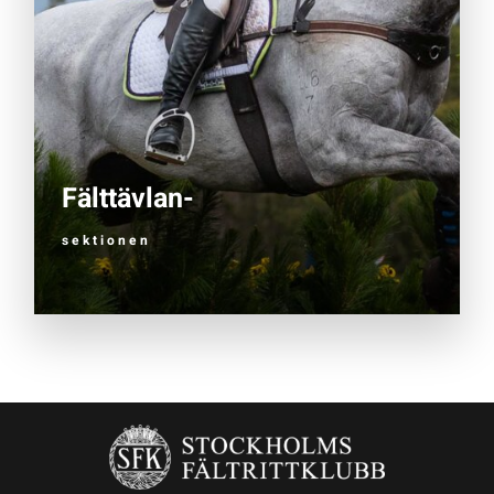
Fälttävlan-
sektionen