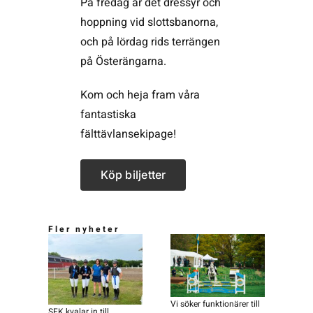
På fredag är det dressyr och
hoppning vid slottsbanorna,
och på lördag rids terrängen
på Österängarna.
Kom och heja fram våra
fantastiska
fälttävlansekipage!
Köp biljetter
Fler nyheter
Vi söker funktionärer till
SFK kvalar in till