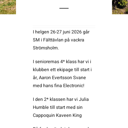
Kontakta SFK
I helgen 26-27 juni 2026 går
Profilprodukter
SM i Fälttävlan på vackra
Strömsholm.
Nyheter,
reportage och
kuriosa
I seniorernas 4* klass har vi i
klubben ett ekipage till start i
Dokument &
protokoll
år, Aaron Evertsson Svane
med hans fina Electronic!
Arkiv
I den 2* klassen har vi Julia
Humble till start med sin
Cappoquin Kaveen King