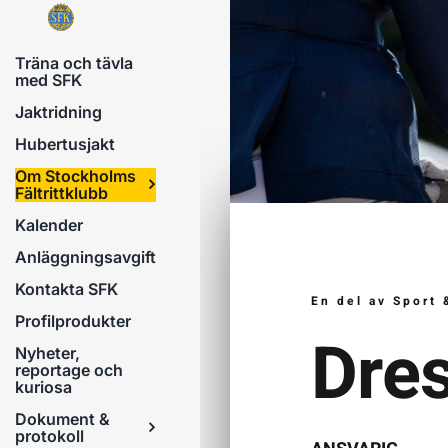
Fortsätt
till
Träna och tävla
innehållet
med SFK
Jaktridning
Hubertusjakt
Om Stockholms
Fältrittklubb
Kalender
Anläggningsavgift
Kontakta SFK
En del av Sport 
Profilprodukter
Dre
Nyheter,
reportage och
kuriosa
Dokument &
protokoll