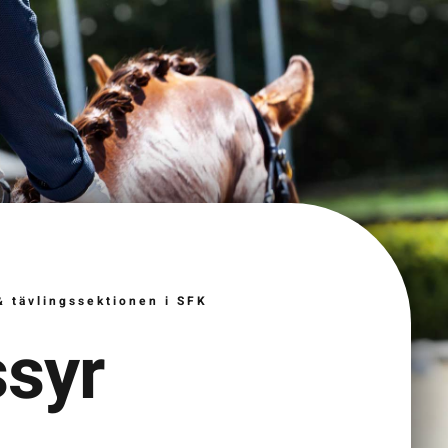
& tävlingssektionen i SFK
ssyr