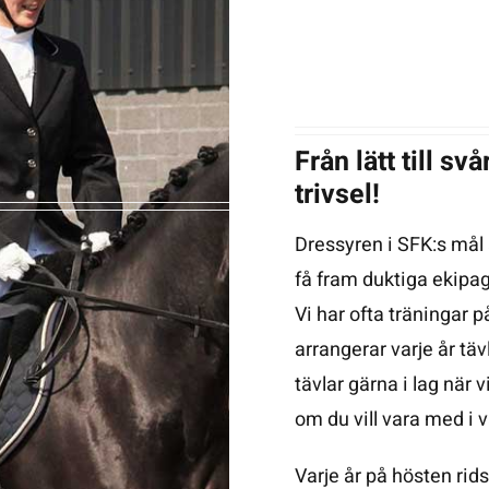
Från lätt till s
trivsel!
Dressyren i SFK:s mål
få fram duktiga ekipage
Vi har ofta träningar p
arrangerar varje år tä
tävlar gärna i lag när 
om du vill vara med i
Varje år på hösten rid