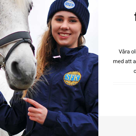
Våra ol
med att a
o