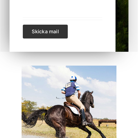
Kontakta SFK
Skicka mail
Profilprodukter
Nyheter,
reportage och
kuriosa
Dokument &
protokoll
Arkiv