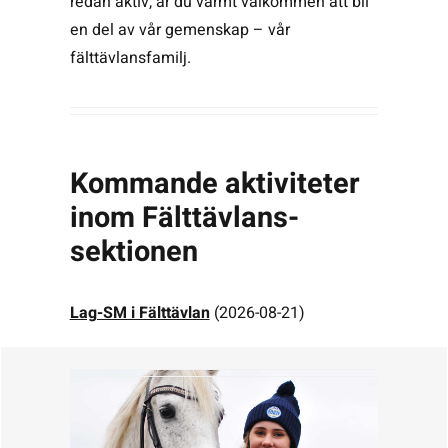
redan aktiv, är du varmt välkommen att bli
en del av vår gemenskap – vår
fälttävlansfamilj.
Kommande aktiviteter
inom Fälttävlans-
sektionen
Lag-SM i Fälttävlan
(2026-08-21)