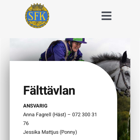
Fortsätt
till
Toggle
innehållet
Naviga
Träna och tävla
med SFK
Jaktridning
Hubertusjakt
Fälttävlan
Om Stockholms
Fältrittklubb
ANSVARIG
Anna Fagrell (Häst) – 072 300 31
Kalender
76
Jessika Mattjus (Ponny)
Anläggningsavgift