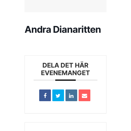
Kontakta SFK
Andra Dianaritten
Profilprodukter
Nyheter,
reportage och
kuriosa
DELA DET HÄR
EVENEMANGET
Dokument &
protokoll
Arkiv