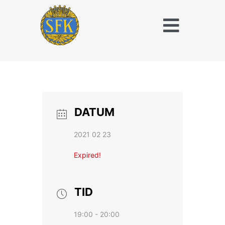
Fortsätt
till
Toggle
innehållet
Naviga
Träna och tävla
med SFK
Jaktridning
DATUM
Hubertusjakt
2021 02 23
Om Stockholms
Expired!
Fältrittklubb
Kalender
TID
19:00 - 20:00
Anläggningsavgift