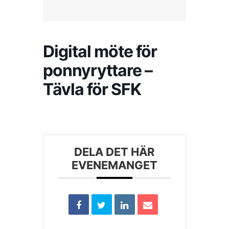
Kontakta SFK
Digital möte för
Profilprodukter
ponnyryttare –
Tävla för SFK
Nyheter,
reportage och
kuriosa
Dokument &
protokoll
DELA DET HÄR
EVENEMANGET
Arkiv