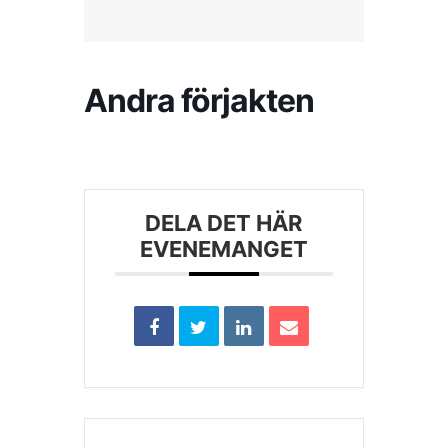
Kontakta SFK
Andra förjakten
Profilprodukter
Nyheter,
reportage och
kuriosa
DELA DET HÄR
EVENEMANGET
Dokument &
protokoll
Arkiv