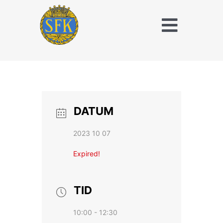
Fortsätt
till
Toggle
innehållet
Naviga
Träna och tävla
med SFK
Jaktridning
DATUM
Hubertusjakt
2023 10 07
Om Stockholms
Expired!
Fältrittklubb
Kalender
TID
10:00 - 12:30
Anläggningsavgift