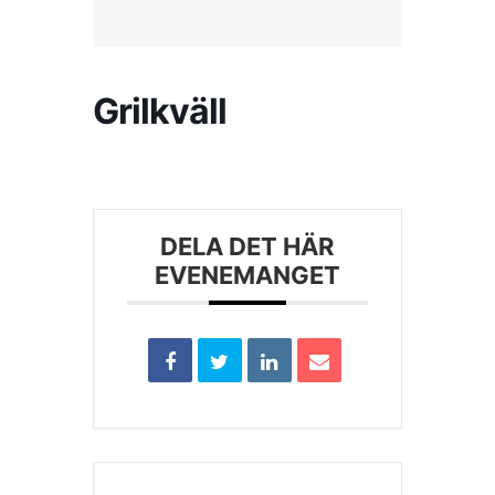
Kontakta SFK
Grilkväll
Profilprodukter
Nyheter,
reportage och
kuriosa
DELA DET HÄR
EVENEMANGET
Dokument &
protokoll
Arkiv