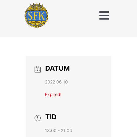
Fortsätt
till
Toggle
innehållet
Naviga
Träna och tävla
med SFK
Jaktridning
DATUM
Hubertusjakt
2022 06 10
Om Stockholms
Expired!
Fältrittklubb
Kalender
TID
18:00 - 21:00
Anläggningsavgift