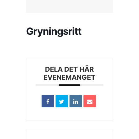
Kontakta SFK
Gryningsritt
Profilprodukter
Nyheter,
reportage och
kuriosa
DELA DET HÄR
EVENEMANGET
Dokument &
protokoll
Arkiv