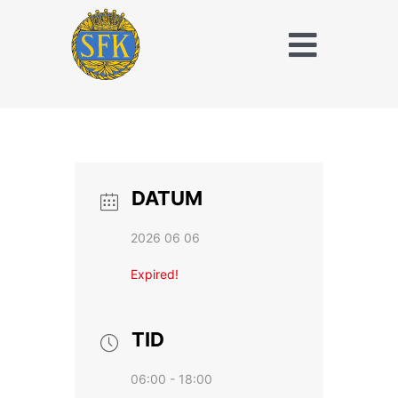
Fortsätt
till
Toggle
innehållet
Naviga
Träna och tävla
med SFK
Jaktridning
DATUM
Hubertusjakt
2026 06 06
Om Stockholms
Expired!
Fältrittklubb
Kalender
TID
06:00 - 18:00
Anläggningsavgift