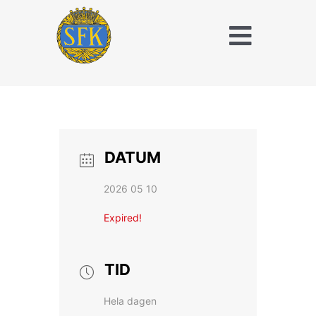
Fortsätt
till
Toggle
innehållet
Naviga
Träna och tävla
med SFK
Jaktridning
DATUM
Hubertusjakt
2026 05 10
Om Stockholms
Expired!
Fältrittklubb
Kalender
TID
Hela dagen
Anläggningsavgift