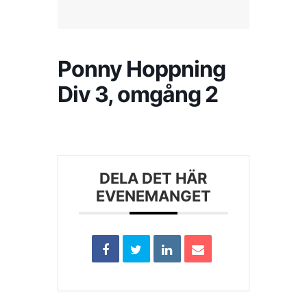
Kontakta SFK
Ponny Hoppning
Profilprodukter
Div 3, omgång 2
Nyheter,
reportage och
kuriosa
Dokument &
DELA DET HÄR
protokoll
EVENEMANGET
Arkiv