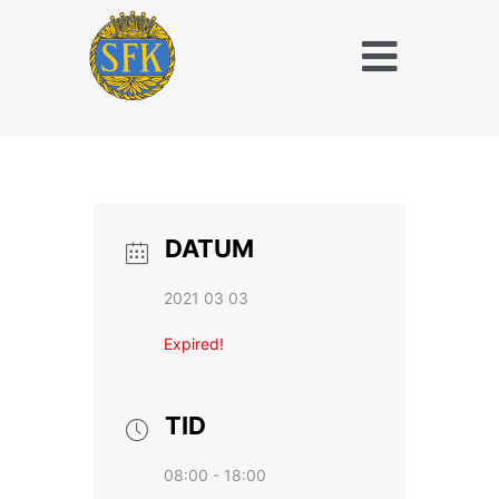
Fortsätt
till
Toggle
innehållet
Naviga
Träna och tävla
med SFK
Jaktridning
DATUM
Hubertusjakt
2021 03 03
Om Stockholms
Expired!
Fältrittklubb
Kalender
TID
08:00 - 18:00
Anläggningsavgift