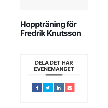
Kontakta SFK
Hoppträning för
Profilprodukter
Fredrik Knutsson
Nyheter,
reportage och
kuriosa
Dokument &
DELA DET HÄR
protokoll
EVENEMANGET
Arkiv