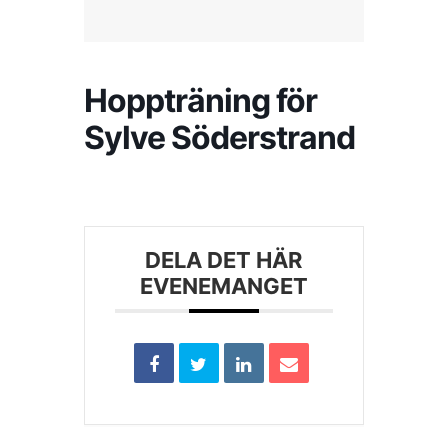
Kontakta SFK
Hoppträning för
Profilprodukter
Sylve Söderstrand
Nyheter,
reportage och
kuriosa
Dokument &
DELA DET HÄR
protokoll
EVENEMANGET
Arkiv