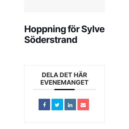
Kontakta SFK
Hoppning för Sylve
Profilprodukter
Söderstrand
Nyheter,
reportage och
kuriosa
Dokument &
DELA DET HÄR
protokoll
EVENEMANGET
Arkiv