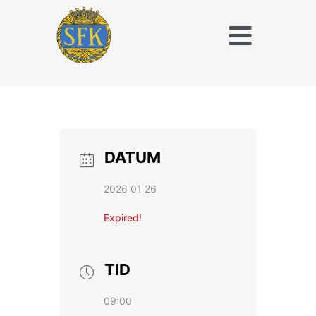
Fortsätt
till
Toggle
innehållet
Naviga
Träna och tävla
med SFK
Jaktridning
DATUM
Hubertusjakt
2026 01 26
Om Stockholms
Expired!
Fältrittklubb
Kalender
TID
09:00
Anläggningsavgift