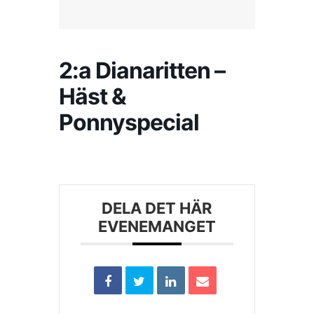
Kontakta SFK
2:a Dianaritten –
Profilprodukter
Häst &
Ponnyspecial
Nyheter,
reportage och
kuriosa
Dokument &
protokoll
DELA DET HÄR
EVENEMANGET
Arkiv