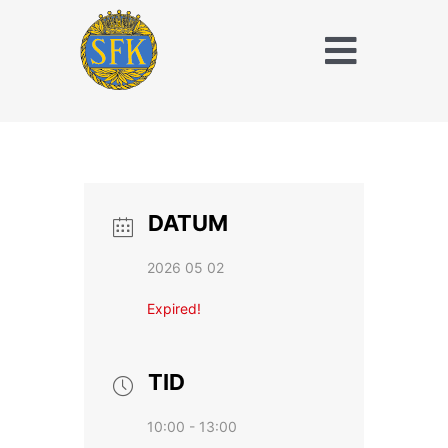
Fortsätt
till
Toggle
innehållet
Naviga
Träna och tävla
med SFK
Jaktridning
DATUM
Hubertusjakt
2026 05 02
Om Stockholms
Expired!
Fältrittklubb
Kalender
TID
10:00 - 13:00
Anläggningsavgift