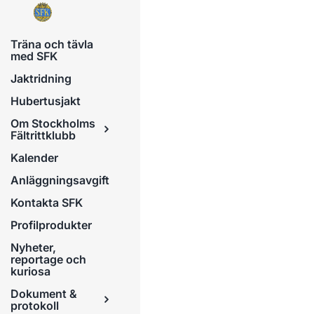
Fortsätt
till
Träna och tävla
innehållet
med SFK
Jaktridning
Hubertusjakt
Om Stockholms
Fältrittklubb
Kalender
Anläggningsavgift
Kontakta SFK
Profilprodukter
Nyheter,
reportage och
kuriosa
Dokument &
protokoll