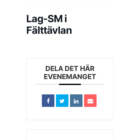
Lag-SM i
Kontakta SFK
Fälttävlan
Profilprodukter
Nyheter,
reportage och
kuriosa
DELA DET HÄR
EVENEMANGET
Dokument &
protokoll
Arkiv