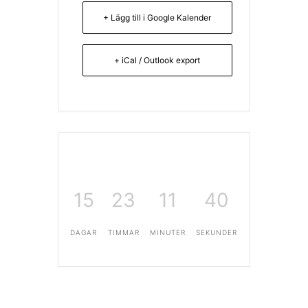
+ Lägg till i Google Kalender
+ iCal / Outlook export
15
23
11
39
DAGAR
TIMMAR
MINUTER
SEKUNDER