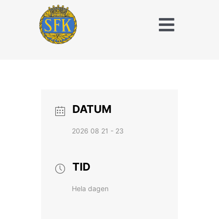
Fortsätt
till
Toggle
innehållet
Naviga
Träna och tävla
med SFK
Jaktridning
DATUM
Hubertusjakt
2026 08 21 - 23
Om Stockholms
Fältrittklubb
TID
Kalender
Hela dagen
Anläggningsavgift