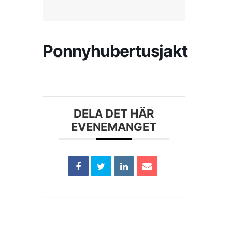
Kontakta SFK
Ponnyhubertusjakt
Profilprodukter
Nyheter,
reportage och
kuriosa
DELA DET HÄR
EVENEMANGET
Dokument &
protokoll
Arkiv