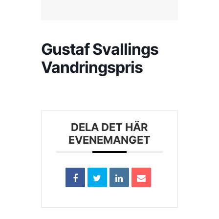
Kontakta SFK
Gustaf Svallings
Profilprodukter
Vandringspris
Nyheter,
reportage och
kuriosa
Dokument &
DELA DET HÄR
protokoll
EVENEMANGET
Arkiv