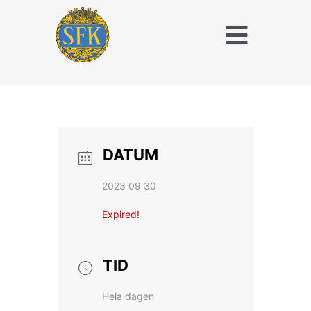
Fortsätt
till
Toggle
innehållet
Naviga
Träna och tävla
med SFK
Jaktridning
DATUM
Hubertusjakt
2023 09 30
Om Stockholms
Expired!
Fältrittklubb
Kalender
TID
Hela dagen
Anläggningsavgift