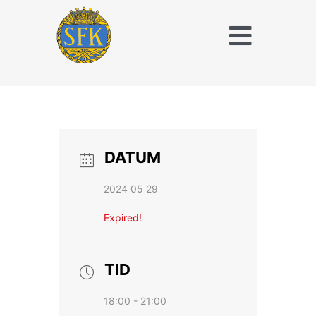
Fortsätt
till
Toggle
innehållet
Naviga
Träna och tävla
med SFK
Jaktridning
DATUM
Hubertusjakt
2024 05 29
Om Stockholms
Expired!
Fältrittklubb
Kalender
TID
18:00 - 21:00
Anläggningsavgift