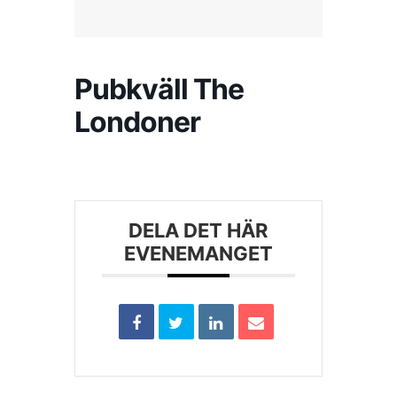
Kontakta SFK
Pubkväll The
Profilprodukter
Londoner
Nyheter,
reportage och
kuriosa
Dokument &
DELA DET HÄR
protokoll
EVENEMANGET
Arkiv