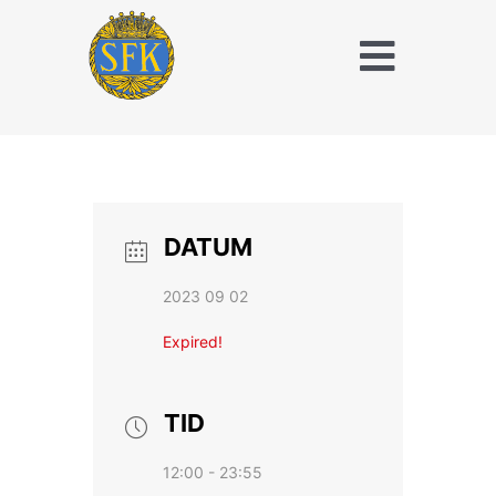
Fortsätt
till
Toggle
innehållet
Naviga
Träna och tävla
med SFK
Jaktridning
DATUM
Hubertusjakt
2023 09 02
Om Stockholms
Expired!
Fältrittklubb
Kalender
TID
12:00 - 23:55
Anläggningsavgift