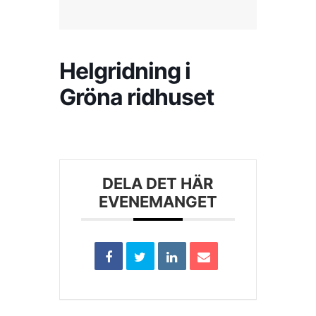
Kontakta SFK
Helgridning i
Profilprodukter
Gröna ridhuset
Nyheter,
reportage och
kuriosa
Dokument &
DELA DET HÄR
protokoll
EVENEMANGET
Arkiv