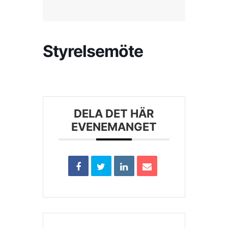
Kontakta SFK
Styrelsemöte
Profilprodukter
Nyheter,
reportage och
kuriosa
DELA DET HÄR
EVENEMANGET
Dokument &
protokoll
Arkiv