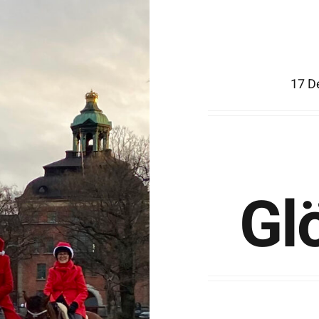
17 D
Gl