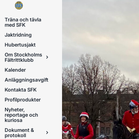
Fortsätt
till
Träna och tävla
innehållet
med SFK
Jaktridning
Hubertusjakt
Om Stockholms
Fältrittklubb
Kalender
Anläggningsavgift
Kontakta SFK
Profilprodukter
Nyheter,
reportage och
kuriosa
Dokument &
protokoll