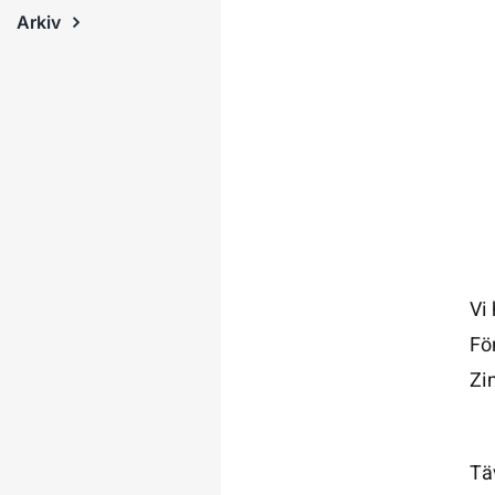
Arkiv
Vi
Fö
Zi
Tä