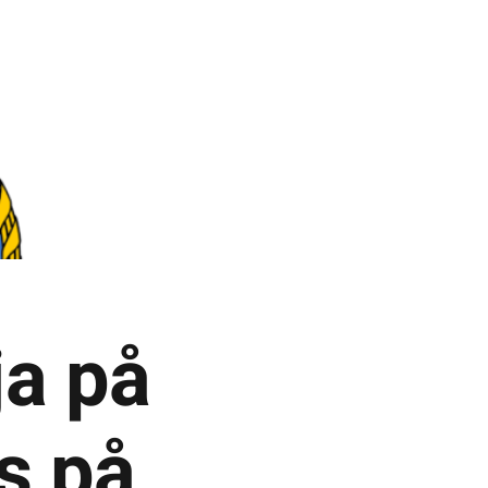
a på
s på