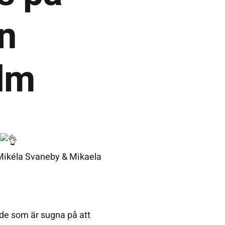
n
lm
g
Mikéla Svaneby
& Mikaela
de som är sugna på att