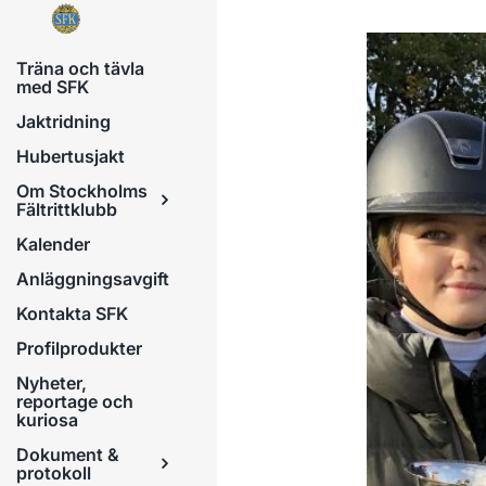
Fortsätt
till
Träna och tävla
innehållet
med SFK
Jaktridning
Hubertusjakt
Om Stockholms
Fältrittklubb
Kalender
Anläggningsavgift
Kontakta SFK
Profilprodukter
Nyheter,
reportage och
kuriosa
Dokument &
protokoll