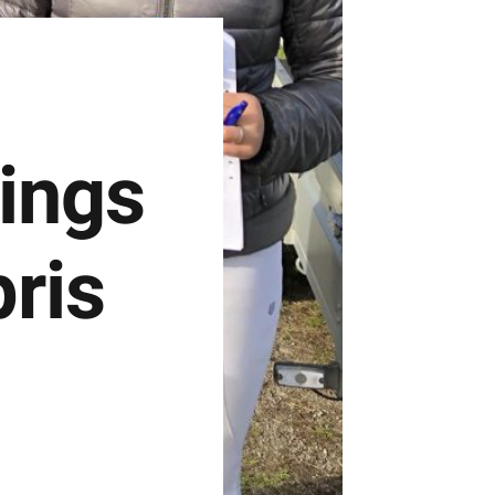
lings
ris