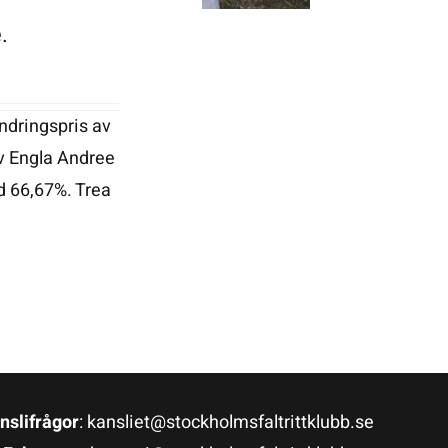
.
ndringspris av
ev Engla Andree
d 66,67%. Trea
nslifrågor
: kansliet@stockholmsfaltrittklubb.se