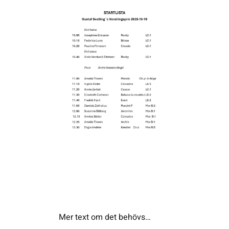
Kontakta SFK
Profilprodukter
Nyheter,
reportage och
kuriosa
Dokument &
protokoll
Arkiv
Mer text om det behövs…