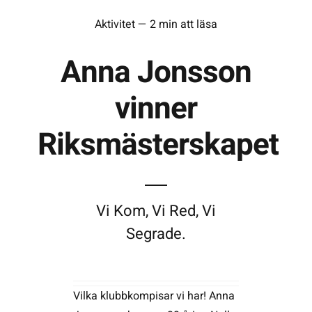
Aktivitet — 2 min att läsa
Kontakta SFK
Anna Jonsson
Profilprodukter
vinner
Nyheter,
Riksmästerskapet
reportage och
kuriosa
Dokument &
protokoll
Vi Kom, Vi Red, Vi
Arkiv
Segrade.
Vilka klubbkompisar vi har! Anna