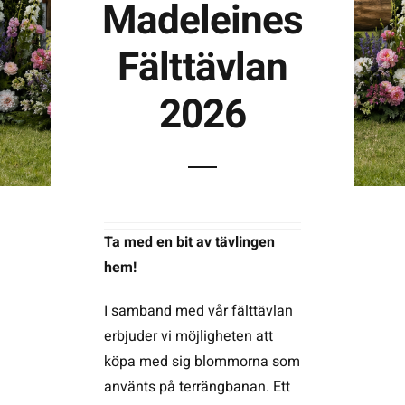
Madeleines
Fälttävlan
Kontakta SFK
2026
Profilprodukter
Nyheter,
reportage och
kuriosa
Dokument &
Ta med en bit av tävlingen
protokoll
hem!
Arkiv
I samband med vår fälttävlan
erbjuder vi möjligheten att
köpa med sig blommorna som
använts på terrängbanan. Ett