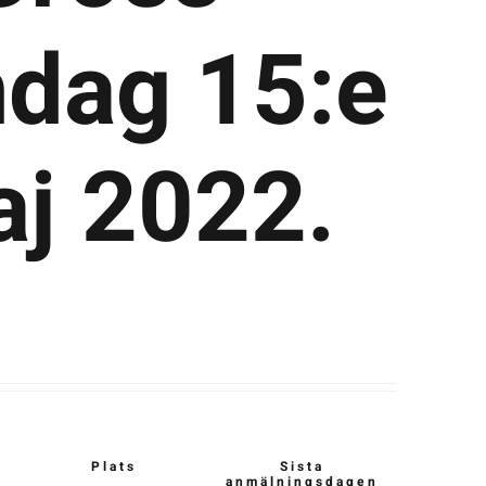
dag 15:e
j 2022.
Plats
Sista
anmälningsdagen