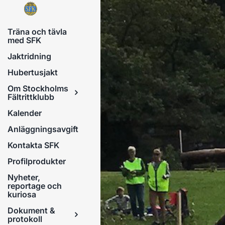
Fortsätt
till
Träna och tävla
innehållet
med SFK
Jaktridning
Hubertusjakt
Om Stockholms
Fältrittklubb
Kalender
Anläggningsavgift
Kontakta SFK
Profilprodukter
Nyheter,
reportage och
kuriosa
Dokument &
protokoll