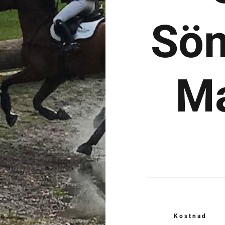
Sön
Ma
Kostnad