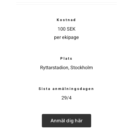
Kontakta SFK
Kostnad
100 SEK
per ekipage
Profilprodukter
Nyheter,
reportage och
Plats
kuriosa
Ryttarstadion, Stockholm
Dokument &
protokoll
Sista anmälningsdagen
Arkiv
29/4
Anmäl dig här