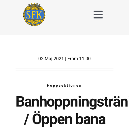
Fortsätt
till
Toggle
innehållet
Naviga
Träna och tävla
med SFK
Jaktridning
02 Maj 2021 | From 11.00
Hubertusjakt
Hoppsektionen
Om Stockholms
Fältrittklubb
Banhoppningsträn
Kalender
/ Öppen bana
Anläggningsavgift