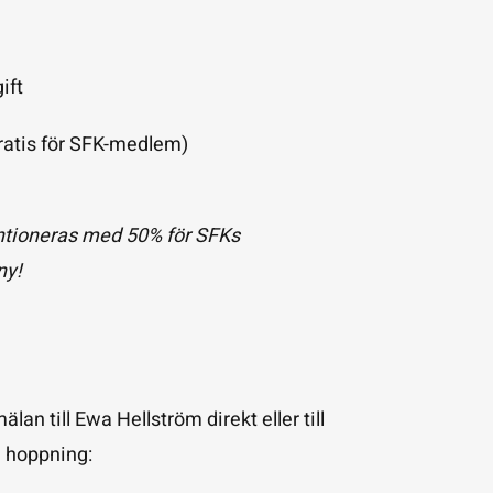
ift
gratis för SFK-medlem)
ntioneras med 50% för SFKs
ny!
n till Ewa Hellström direkt eller till
i hoppning: