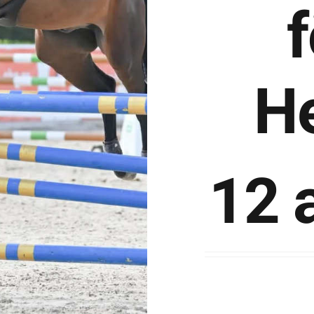
He
12 