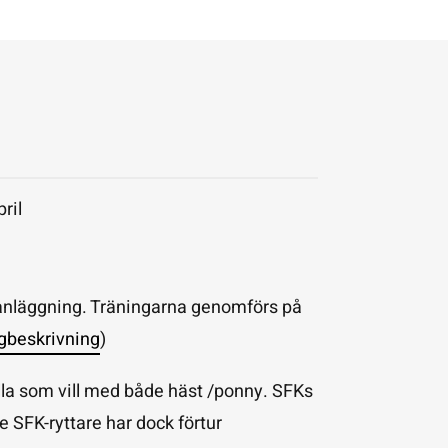
ril
anläggning. Träningarna genomförs på
gbeskrivning
)
lla som vill med både häst /ponny. SFKs
e SFK-ryttare har dock förtur