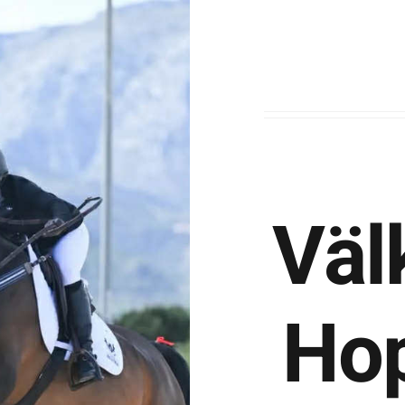
Väl
Hop