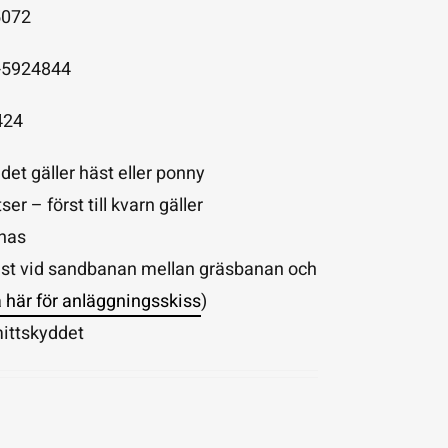
5072
-5924844
424
et gäller häst eller ponny
er – först till kvarn gäller
nnas
ast vid sandbanan mellan gräsbanan och
a här för anläggningsskiss
)
mittskyddet