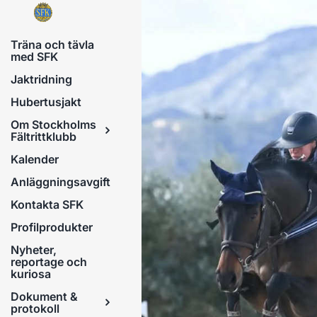
Fortsätt
till
Träna och tävla
innehållet
med SFK
Jaktridning
Hubertusjakt
Om Stockholms
Fältrittklubb
Kalender
Anläggningsavgift
Kontakta SFK
Profilprodukter
Nyheter,
reportage och
kuriosa
Dokument &
protokoll