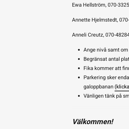
Ewa Hellström,
070-332
Annette Hjelmstedt,
070
Anneli Creutz,
070-4828
Ange nivå samt om d
Begränsat antal plats
Fika kommer att fi
Parkering sker end
galoppbanan
(klick
Vänligen tänk på s
Välkommen!