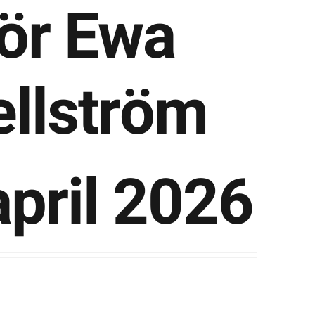
för Ewa
llström
april 2026