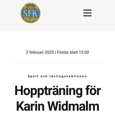
Fortsätt
till
Toggle
innehållet
Naviga
Träna och tävla
med SFK
Jaktridning
2 februari 2025 | Första start 15.00
Hubertusjakt
Sport och tävlingssektionen
Om Stockholms
Fältrittklubb
Hoppträning för
Kalender
Karin Widmalm
Anläggningsavgift