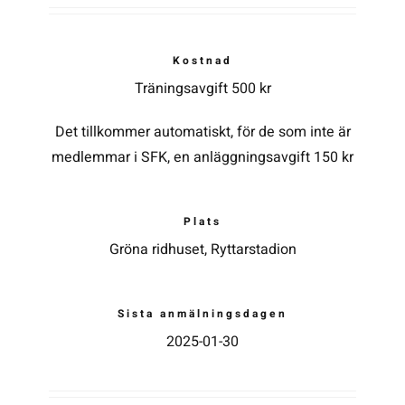
Kontakta SFK
Kostnad
Träningsavgift 500 kr
Profilprodukter
Det tillkommer automatiskt, för de som inte är
medlemmar i SFK, en anläggningsavgift 150 kr
Nyheter,
reportage och
kuriosa
Plats
Dokument &
protokoll
Gröna ridhuset, Ryttarstadion
Arkiv
Sista anmälningsdagen
2025-01-30