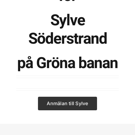
Sylve
Kontakta SFK
Söderstrand
Profilprodukter
Nyheter,
på Gröna banan
reportage och
kuriosa
Dokument &
protokoll
Arkiv
Anmälan till Sylve