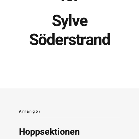
Sylve
Kontakta SFK
Söderstrand
Profilprodukter
Nyheter,
reportage och
kuriosa
Dokument &
protokoll
Arkiv
Arrangör
Hoppsektionen