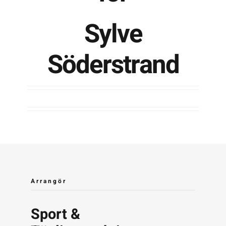
Sylve
Kontakta SFK
Söderstrand
Profilprodukter
Nyheter,
reportage och
kuriosa
Dokument &
protokoll
Arkiv
Arrangör
Sport &