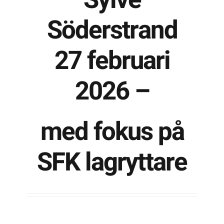
Söderstrand
Kontakta SFK
27 februari
Profilprodukter
2026 –
Nyheter,
reportage och
kuriosa
med fokus på
Dokument &
protokoll
SFK lagryttare
Arkiv