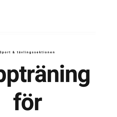
Sport & tävlingssektionen
pträning
för