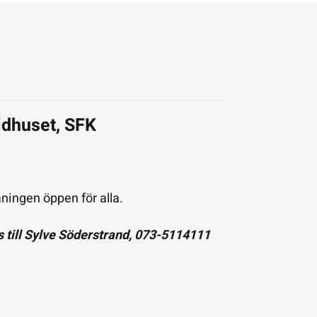
idhuset, SFK
äningen öppen för alla.
till Sylve Söderstrand,
073-5114111