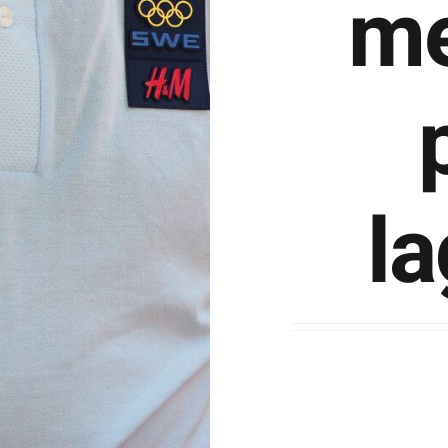
me
la