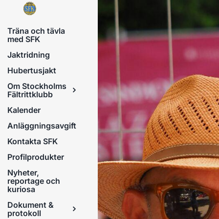
Fortsätt
till
Träna och tävla
innehållet
med SFK
Jaktridning
Hubertusjakt
Om Stockholms
Fältrittklubb
Kalender
Anläggningsavgift
Kontakta SFK
Profilprodukter
Nyheter,
reportage och
kuriosa
Dokument &
protokoll