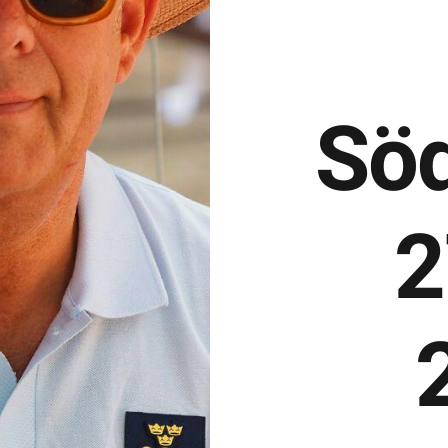
Söd
2