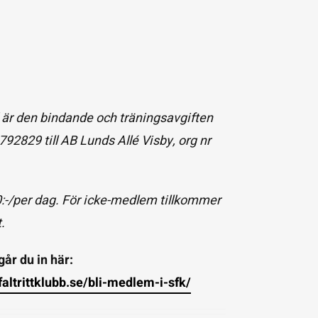
är den bindande och träningsavgiften
2829 till AB Lunds Allé Visby, org nr
:-/per dag. För icke-medlem tillkommer
.
går du in här:
altrittklubb.se/bli-medlem-i-sfk/