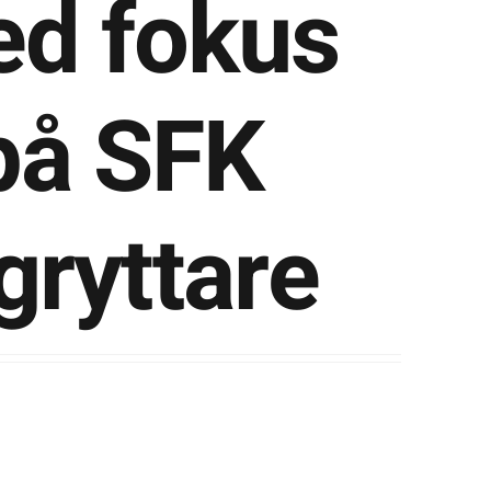
d fokus
på SFK
gryttare