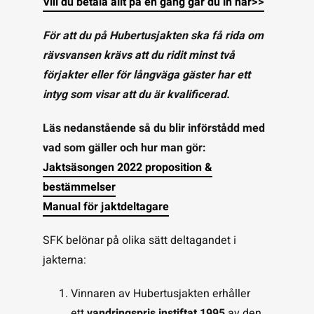
Vill du betala allt på en gång går du in här>>
För att du på Hubertusjakten ska få rida om
rävsvansen krävs att du ridit minst två
förjakter eller för långväga gäster har ett
intyg som visar att du är kvalificerad.
Läs nedanstående så du blir införstådd med
vad som gäller och hur man gör:
Jaktsäsongen 2022 proposition &
bestämmelser
Manual för jaktdeltagare
SFK belönar på olika sätt deltagandet i
jakterna:
Vinnaren av Hubertusjakten erhåller
ett
vandringspris instiftat 1995
av den