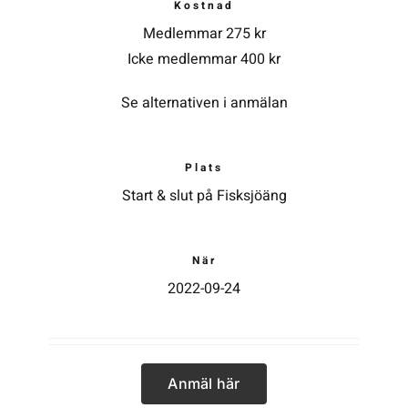
Kostnad
Medlemmar 275 kr
Kontakta SFK
Icke medlemmar 400 kr
Se alternativen i anmälan
Profilprodukter
Nyheter,
Plats
reportage och
kuriosa
Start & slut på Fisksjöäng
Dokument &
protokoll
När
2022-09-24
Arkiv
Anmäl här