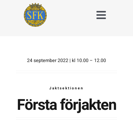
Fortsätt
till
Toggle
innehållet
Naviga
Träna och tävla
med SFK
Jaktridning
24 september 2022 | kl 10.00 – 12.00
Hubertusjakt
Jaktsektionen
Om Stockholms
Fältrittklubb
Första förjakten
Kalender
Anläggningsavgift