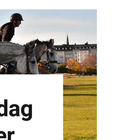
dag
er