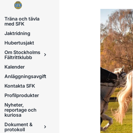
Fortsätt
till
Träna och tävla
innehållet
med SFK
Jaktridning
Hubertusjakt
Om Stockholms
Fältrittklubb
Kalender
Anläggningsavgift
Kontakta SFK
Profilprodukter
Nyheter,
reportage och
kuriosa
Dokument &
protokoll