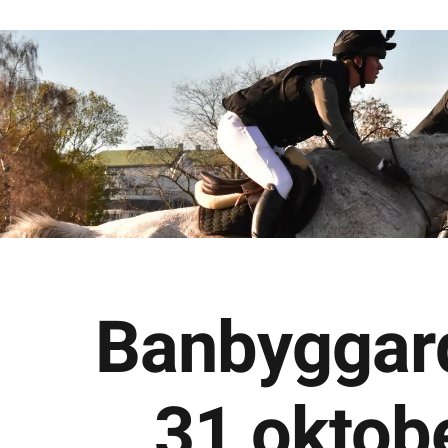
Banbyggar
31 oktob