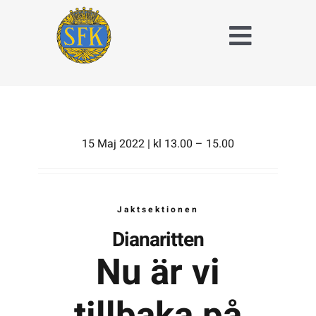
Fortsätt
till
Toggle
innehållet
Naviga
Träna och tävla
med SFK
Jaktridning
15 Maj 2022 | kl 13.00 – 15.00
Hubertusjakt
Jaktsektionen
Om Stockholms
Fältrittklubb
Dianaritten
Nu är vi
Kalender
tillbaka på
Anläggningsavgift