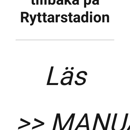
Ryttarstadion
Kontakta SFK
Profilprodukter
Nyheter,
reportage och
Läs
kuriosa
Dokument &
protokoll
Arkiv
>>
MANU