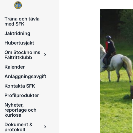
Fortsätt
till
Träna och tävla
innehållet
med SFK
Jaktridning
Hubertusjakt
Om Stockholms
Fältrittklubb
Kalender
Anläggningsavgift
Kontakta SFK
Profilprodukter
Nyheter,
reportage och
kuriosa
Dokument &
protokoll