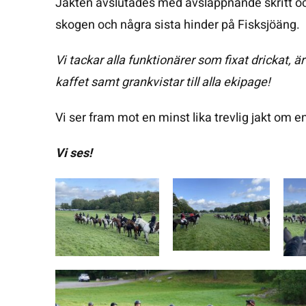
Jakten avslutades med avslappnande skritt o
skogen och några sista hinder på Fisksjöäng.
Vi tackar alla funktionärer som fixat drickat, 
kaffet samt grankvistar till alla ekipage!
Vi ser fram mot en minst lika trevlig jakt om e
Vi ses!