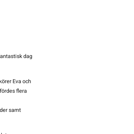
fantastisk dag
körer Eva och
ördes flera
inder samt