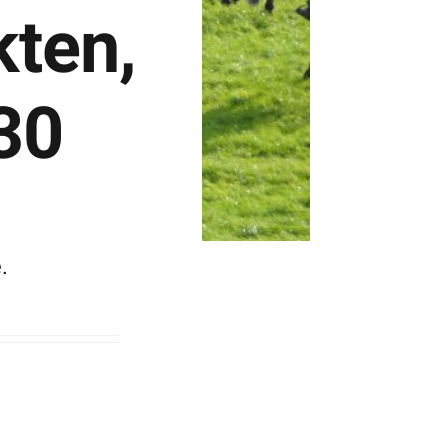
kten,
30
.