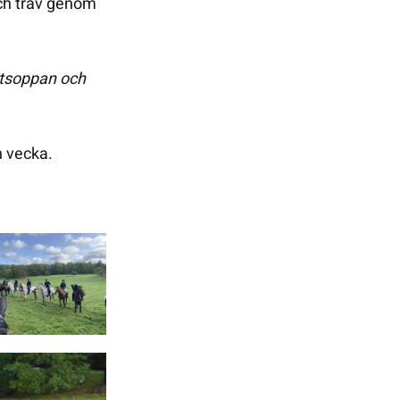
ch trav genom
ärtsoppan och
n vecka.