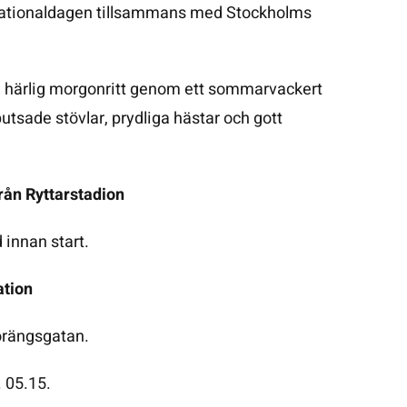
Nationaldagen tillsammans med Stockholms
n härlig morgonritt genom ett sommarvackert
sade stövlar, prydliga hästar och gott
från Ryttarstadion
d innan start.
ation
torängsgatan.
. 05.15.