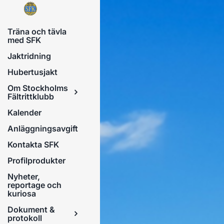
Fortsätt
till
Träna och tävla
innehållet
med SFK
Jaktridning
Hubertusjakt
Om Stockholms
Fältrittklubb
Kalender
Anläggningsavgift
Kontakta SFK
Profilprodukter
Nyheter,
reportage och
kuriosa
Dokument &
protokoll