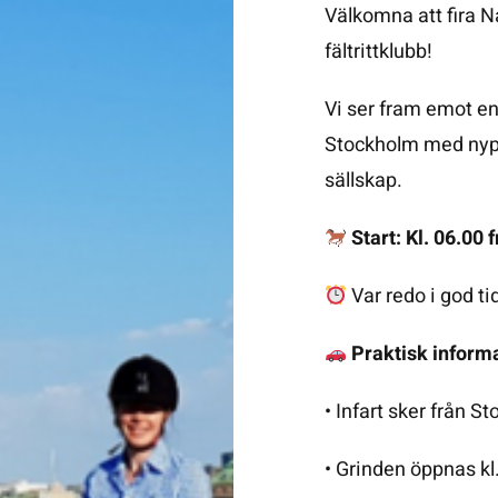
Välkomna att fira 
fältrittklubb!
Vi ser fram emot e
Stockholm med nyput
sällskap.
Start: Kl. 06.00 
Var redo i god ti
Praktisk inform
• Infart sker från S
• Grinden öppnas kl