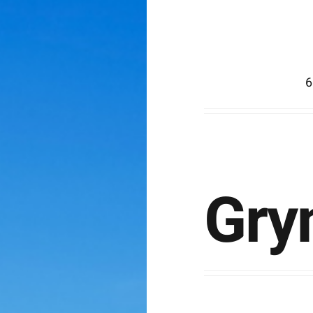
6
Gry