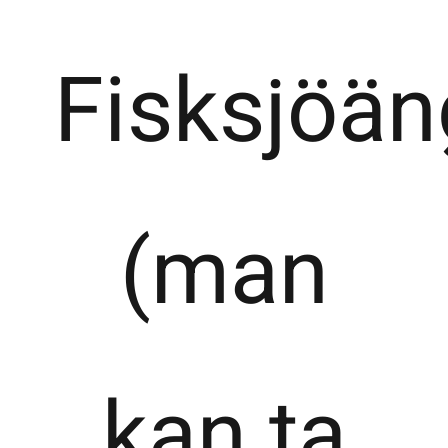
Fisksjöän
(man
kan ta