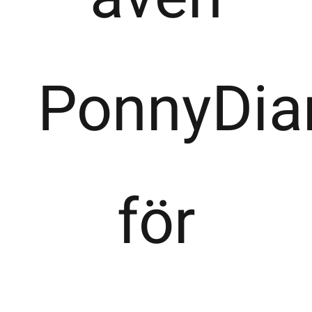
PonnyDia
för