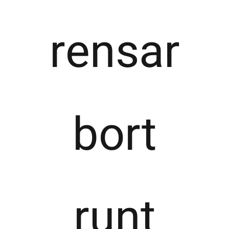
rensar
bort
runt