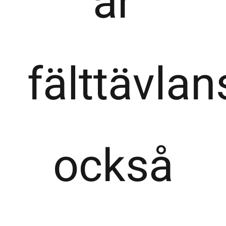
är
fälttävla
också