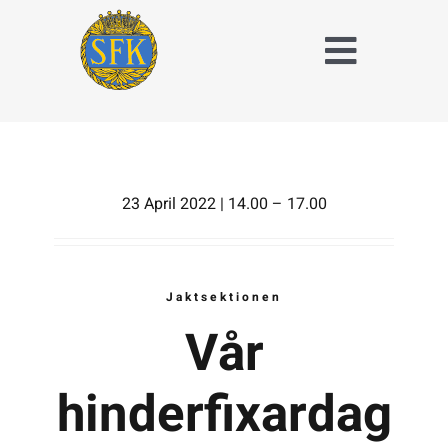
Fortsätt
till
Toggle
innehållet
Naviga
Träna och tävla
med SFK
Jaktridning
23 April 2022 | 14.00 – 17.00
Hubertusjakt
Jaktsektionen
Om Stockholms
Fältrittklubb
Vår
Kalender
hinderfixardag
Anläggningsavgift