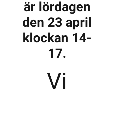
är lördagen
Kontakta SFK
den 23 april
klockan 14-
Profilprodukter
Nyheter,
17.
reportage och
kuriosa
Dokument &
Vi
protokoll
Arkiv