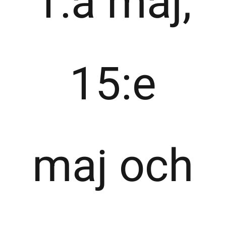
1:a maj,
15:e
maj och