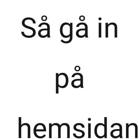
Så gå in
på
hemsida