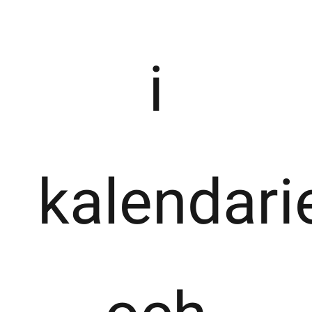
i
kalendari