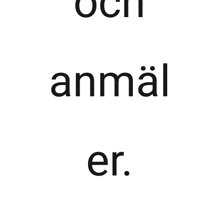
och
anmäl
er.