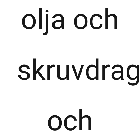
olja och
skruvdra
och