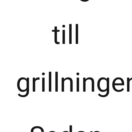
till
grillninge