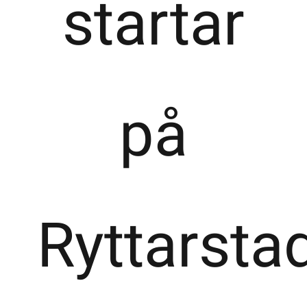
startar
på
Ryttarsta