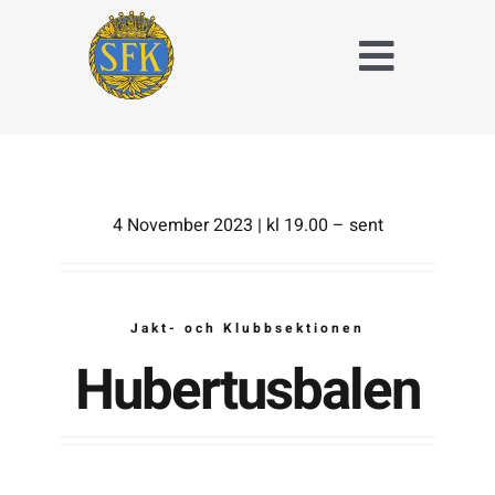
Fortsätt
till
Toggle
innehållet
Naviga
Träna och tävla
med SFK
Jaktridning
4 November 2023 | kl 19.00 – sent
Hubertusjakt
Jakt- och Klubbsektionen
Om Stockholms
Fältrittklubb
Hubertusbalen
Kalender
Anläggningsavgift