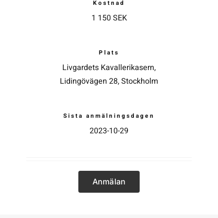
Kostnad
1 150 SEK
Kontakta SFK
Plats
Profilprodukter
Livgardets Kavallerikasern,
Lidingövägen 28, Stockholm
Nyheter,
reportage och
kuriosa
Sista anmälningsdagen
Dokument &
2023-10-29
protokoll
Arkiv
Anmälan