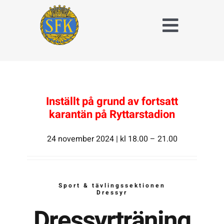
Fortsätt
till
Toggle
innehållet
Naviga
Träna och tävla
med SFK
Jaktridning
Inställt på grund av fortsatt
karantän på Ryttarstadion
Hubertusjakt
24 november 2024 | kl 18.00 – 21.00
Om Stockholms
Fältrittklubb
Sport & tävlingssektionen
Kalender
Dressyr
Dressyrträning
Anläggningsavgift