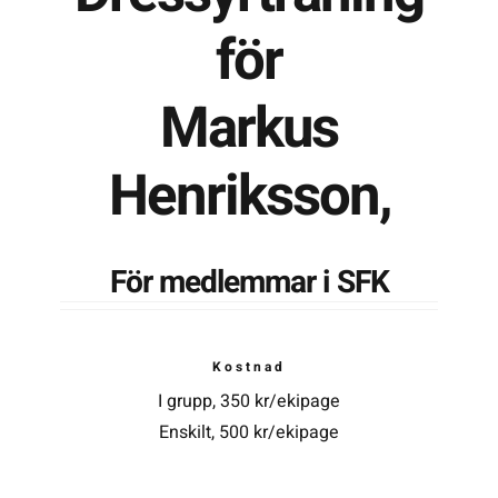
för
Kontakta SFK
Markus
Profilprodukter
Henriksson,
Nyheter,
reportage och
kuriosa
För medlemmar i SFK
Dokument &
protokoll
Arkiv
Kostnad
I grupp, 350 kr/ekipage
Enskilt, 500 kr/ekipage