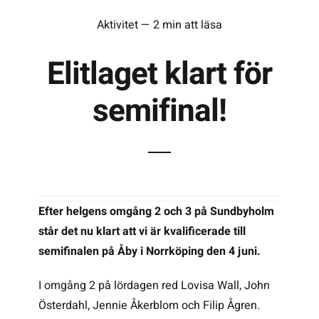
Aktivitet — 2 min att läsa
Kontakta SFK
Elitlaget klart för
Profilprodukter
semifinal!
Nyheter,
reportage och
kuriosa
Dokument &
protokoll
Efter helgens omgång 2 och 3 på Sundbyholm
står det nu klart att vi är kvalificerade till
Arkiv
semifinalen på Åby i Norrköping den 4 juni.
I omgång 2 på lördagen red Lovisa Wall, John
Österdahl, Jennie Åkerblom och Filip Ågren.