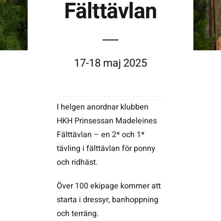
Fälttävlan
Kontakta SFK
17-18 maj 2025
Profilprodukter
Nyheter,
reportage och
kuriosa
I helgen anordnar klubben
HKH Prinsessan Madeleines
Dokument &
protokoll
Fälttävlan – en 2* och 1*
tävling i fälttävlan för ponny
Arkiv
och ridhäst.
Över 100 ekipage kommer att
starta i dressyr, banhoppning
och terräng.