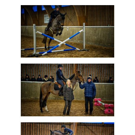
Kontakta SFK
Profilprodukter
Nyheter,
reportage och
kuriosa
Dokument &
protokoll
Arkiv