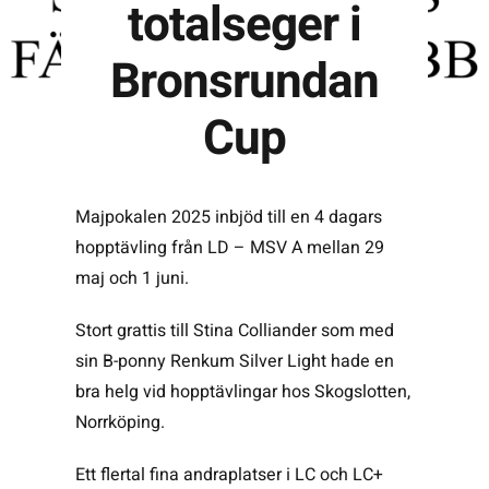
totalseger i
Bronsrundan
Kontakta SFK
Cup
Profilprodukter
Nyheter,
reportage och
Majpokalen 2025 inbjöd till en 4 dagars
kuriosa
hopptävling från LD – MSV A mellan 29
Dokument &
maj och 1 juni.
protokoll
Stort grattis till Stina Colliander som med
Arkiv
sin B-ponny Renkum Silver Light hade en
bra helg vid hopptävlingar hos Skogslotten,
Norrköping.
Ett flertal fina andraplatser i LC och LC+